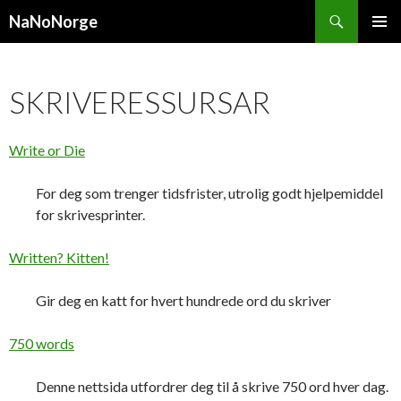
Search
NaNoNorge
SKIP
PRIMAR
TO
MENU
CONTENT
SKRIVERESSURSAR
Write or Die
For deg som trenger tidsfrister, utrolig godt hjelpemiddel
for skrivesprinter.
Written? Kitten!
Gir deg en katt for hvert hundrede ord du skriver
750 words
Denne nettsida utfordrer deg til å skrive 750 ord hver dag.