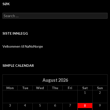
SØK
Search
for:
SISTE INNLEGG
Velkommen til NaNoNorge
SIMPLE CALENDAR
August
2026
Mon
Tue
Wed
Thu
Fri
Sat
Sun
1
2
3
4
5
6
7
9
8